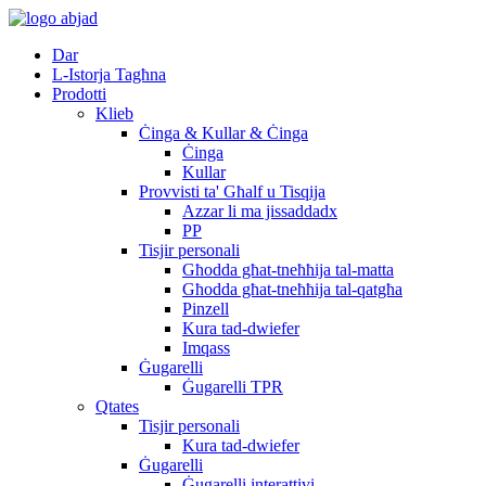
Dar
L-Istorja Tagħna
Prodotti
Klieb
Ċinga & Kullar & Ċinga
Ċinga
Kullar
Provvisti ta' Għalf u Tisqija
Azzar li ma jissaddadx
PP
Tisjir personali
Għodda għat-tneħħija tal-matta
Għodda għat-tneħħija tal-qatgħa
Pinzell
Kura tad-dwiefer
Imqass
Ġugarelli
Ġugarelli TPR
Qtates
Tisjir personali
Kura tad-dwiefer
Ġugarelli
Ġugarelli interattivi