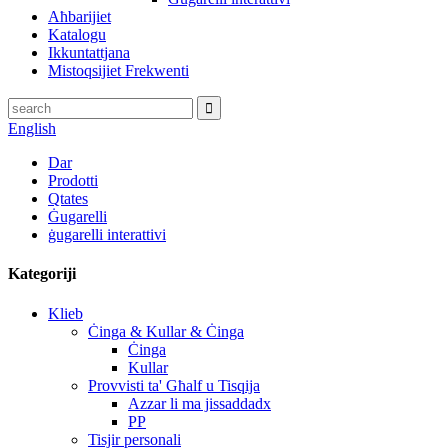
Aħbarijiet
Katalogu
Ikkuntattjana
Mistoqsijiet Frekwenti
English
Dar
Prodotti
Qtates
Ġugarelli
ġugarelli interattivi
Kategoriji
Klieb
Ċinga & Kullar & Ċinga
Ċinga
Kullar
Provvisti ta' Għalf u Tisqija
Azzar li ma jissaddadx
PP
Tisjir personali