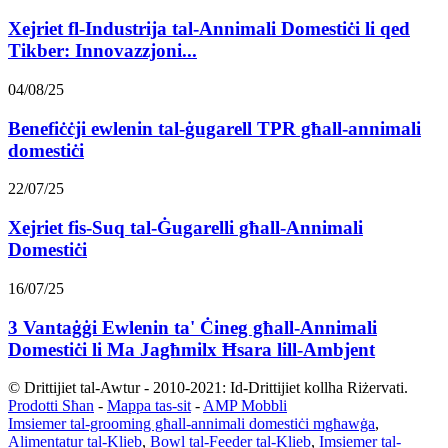
Xejriet fl-Industrija tal-Annimali Domestiċi li qed
Tikber: Innovazzjoni...
04/08/25
Benefiċċji ewlenin tal-ġugarell TPR għall-annimali
domestiċi
22/07/25
Xejriet fis-Suq tal-Ġugarelli għall-Annimali
Domestiċi
16/07/25
3 Vantaġġi Ewlenin ta' Ċineg għall-Annimali
Domestiċi li Ma Jagħmilx Ħsara lill-Ambjent
© Drittijiet tal-Awtur - 2010-2021: Id-Drittijiet kollha Riżervati.
Prodotti Sħan
-
Mappa tas-sit
-
AMP Mobbli
Imsiemer tal-grooming għall-annimali domestiċi mgħawġa
,
Alimentatur tal-Klieb
,
Bowl tal-Feeder tal-Klieb
,
Imsiemer tal-