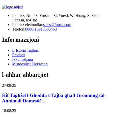
Indirizz: Nru 58, Wushan St, Yuexi, Wuzhong, Suzhou,
Jiangsu, iċ-Ċina
Indirizz elettroniku:
sales@forrui.com
Telefon:
0086-13913585463
Informazzjoni
L-Istorja Tagħna
Prodotti
Ikkuntattjana
Mistoqsijiet Frekwenti
l-aħħar aħbarijiet
27/08/25
Kif Tagħżel l-Għodda t-Tajba għall-Grooming tal-
Annimali Domestiċi...
18/08/25