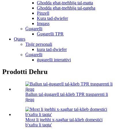
Għodda għat-tneħħija tal-matta
Għodda għat-tneħħija tal-qatgħa
Pinzell
Kura tad-dwiefer
Imqass
Ġugarelli
Ġugarelli TPR
Qtates
Tisjir personali
kura tad-dwiefer
Ġugarelli
ġugarelli interattivi
Prodotti Dehru
Ballun tal-ġugarell tal-klieb TPR trasparenti li
jleqq
Moxt li jneħħi x-xagħar tal-klieb domestiċi
b'xafra li taqta'