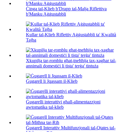
Ċinga tal-Klieb b'Drapp tal-Malja Riflettiva
b'Manku Aġġustabbli
Kullar tal-Klieb Riflettiv Aġġustabbli ta' Kwalità
Tajba
Xkupilja tar-romblu għat-tneħħija tax-xagħar tal-
annimali domestiċi li tista' terġa' tintuża
Ġugarell li Jqassam il-Klieb
Ġugarelli interattivi għall-alimentazzjoni
awtomatika tal-klieb
Ġugarell Interattiv Multifunzjonali tal-Qtates tal-