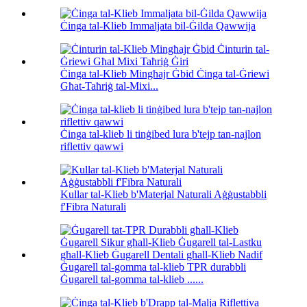
Ċinga tal-Klieb Immaljata bil-Ġilda Qawwija
Ċinga tal-Klieb Mingħajr Ġbid Ċinga tal-Ġriewi
Għat-Taħriġ tal-Mixi...
Ċinga tal-klieb li tinġibed lura b'tejp tan-najlon
riflettiv qawwi
Kullar tal-Klieb b'Materjal Naturali Aġġustabbli
f'Fibra Naturali
Ġugarell tal-gomma tal-klieb TPR durabbli
Ġugarell tal-gomma tal-klieb ......